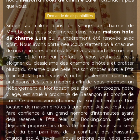
notre
maison d'hôtes de charme Lure
n'attendent plus
que vous.
Demande de disponibilités
Située au calme dans un village de charme de
Montbozon, vous séjournerez dans notre
maison hote
de charme Lure
qui a entièrement été rénovée avec
goût. Nous avons porté beaucoup d'attention à chacune
de nos chambres d'hôtes afin de vous apporter le meilleur
service et le meilleur confort. Si vous souhaitez vous
éloigner du classicisme des chambre d'hôtels et profiter
plutôt du charme d'une belle maison d'hôtes alors le P'tit
relai est fait pour vous. A noter également que nous
pratiquons des tarifs modérés afin de vous proposer un
hébergement à Montbozon pas cher. Montbozon, notre
village, est situé à proximité de Besançon et proche de
Lure. Ce dernier vous étonnera par son authenticité. Une
location de maison d'hôtes à Lure avec l'Apava c'est aussi
faire confiance à un grand nombre d'internautes ayant
déjà réservé le P'tit relai sur Booking.com. Le petit
déjeuner proposé lors de votre location vous sera servi
avec du bon pain frais, de la confiture, des croissants
chauds etc...A savoir : nous prêtons des vélos pour