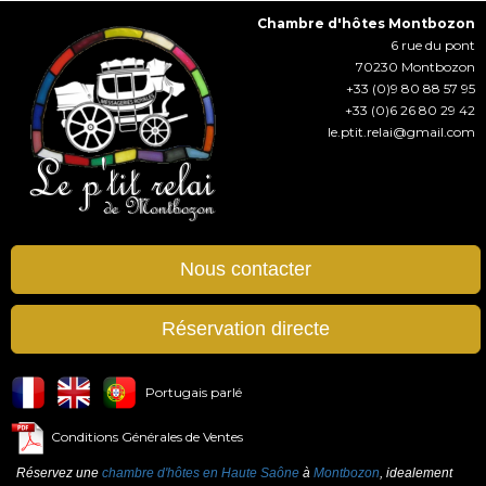
Chambre d'hôtes Montbozon
6 rue du pont
70230
Montbozon
+33 (0)9 80 88 57 95
+33 (0)6 26 80 29 42
le.ptit.relai@gmail.com
Nous contacter
Réservation directe
Portugais parlé
Conditions Générales de Ventes
Réservez une
chambre d'hôtes en Haute Saône
à
Montbozon
, idealement