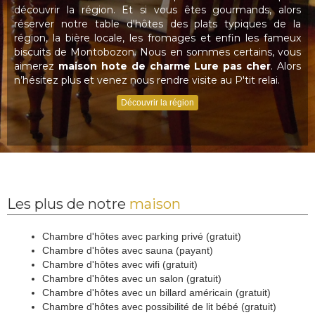
découvrir la région. Et si vous êtes gourmands, alors
réserver notre table d'hôtes des plats typiques de la
région, la bière locale, les fromages et enfin les fameux
biscuits de Montobozon. Nous en sommes certains, vous
aimerez
maison hote de charme Lure pas cher
. Alors
n’hésitez plus et venez nous rendre visite au P'tit relai.
Découvrir la région
Les plus de notre
maison
Chambre d'hôtes avec parking privé (gratuit)
Chambre d'hôtes avec sauna (payant)
Chambre d'hôtes avec wifi (gratuit)
Chambre d'hôtes avec un salon (gratuit)
Chambre d'hôtes avec un billard américain (gratuit)
Chambre d'hôtes avec possibilité de lit bébé (gratuit)